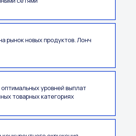
чными сетями
на рынок новых продуктов. Лонч
 оптимальных уровней выплат
чных товарных категориях
 конкурентного окружения