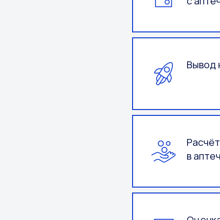
с апте
Вывод 
Расчёт
в апте
Оценка