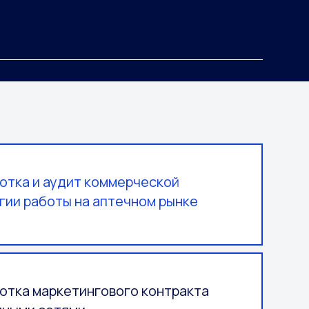
отка и аудит коммерческой
гии работы на аптечном рынке
отка маркетингового контракта