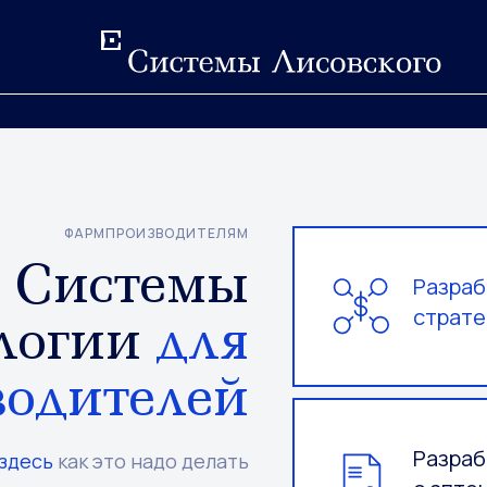
ФАРМПРОИЗВОДИТЕЛЯМ
Системы
Разраб
страте
ологии
для
одителей
Разраб
здесь
как это надо делать