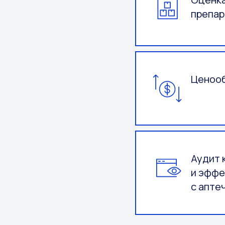
препар
Ценооб
Аудит 
и эффе
с апте