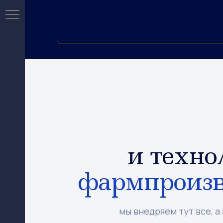
и техн
фармпроизв
мы внедряем тут все, а