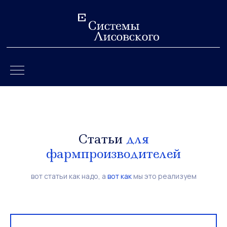
Статьи
для
фармпроизводителей
вот статьи как надо, а
вот как
мы это реализуем